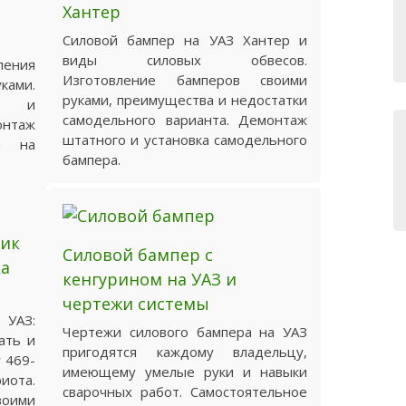
Хантер
Силовой бампер на УАЗ Хантер и
виды силовых обвесов.
ения
Изготовление бамперов своими
ами.
руками, преимущества и недостатки
ия и
самодельного варианта. Демонтаж
онтаж
штатного и установка самодельного
ра на
бампера.
ик
Силовой бампер с
ка
кенгурином на УАЗ и
чертежи системы
 УАЗ:
Чертежи силового бампера на УАЗ
ать и
пригодятся каждому владельцу,
 469-
имеющему умелые руки и навыки
иота.
сварочных работ. Самостоятельное
воими