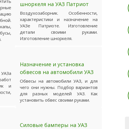
итить
шноркеля на УАЗ Патриот
рные
Воздухозаборник. Особенности,
тацию
характеристики и назначение на
ной.
УАЗе Патриоте. Изготовление
капы,
детали своими руками.
усы,
Изготовление шноркеля.
.
Назначение и установка
обвесов на автомобили УАЗ
УАЗа
работ
Обвесы на автомобили УАЗ, и для
тик и
чего они нужны. Подбор вариантов
ости,
для разных моделей УАЗ. Как
установить обвес своими руками.
Силовые бамперы на УАЗ