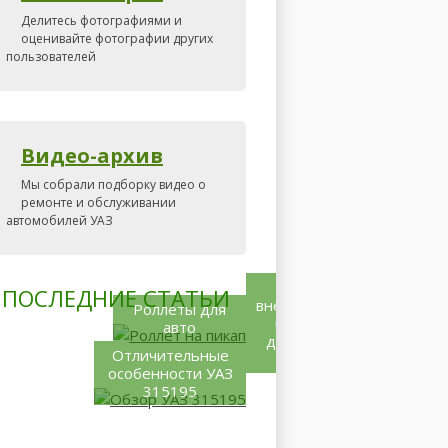
Делитесь фотографиями и
оценивайте фотографии других
пользователей
Видео-архив
Мы собрали подборку видео о
ремонте и обслуживании
автомобилей УАЗ
Какой
ПОСЛЕДНИЕ СТАТЬИ
внедорожник
Роллеты для
купить –
авто
дело не из
Отличительные
лёгких
особенности УАЗ
315195