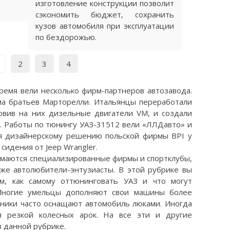
изготовление конструкции позволит
сэкономить бюджет, сохранить
кузов автомобиля при эксплуатации
по бездорожью.
2
3
4
ремя вели несколько фирм-партнеров автозавода.
ма братьев Марторелли. Итальянцы переработали
новив на них дизельные двигатели VM, и создали
. Работы по тюнингу УАЗ-31512 вели «ЛЛДавто» и
ря дизайнерскому решению польской фирмы BPI у
идения от Jeep Wrangler.
имаются специализированные фирмы и спортклубы,
кже автолюбители-энтузиасты. В этой рубрике вы
, как самому оттюнинговать УАЗ и что могут
Многие умельцы дополняют свои машины более
ники часто оснащают автомобиль люками. Иногда
я резкой колесных арок. На все эти и другие
 данной рубрике.