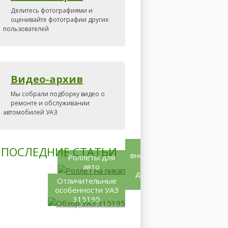
Делитесь фотографиями и
оценивайте фотографии других
пользователей
Видео-архив
Мы собрали подборку видео о
ремонте и обслуживании
автомобилей УАЗ
Какой
ПОСЛЕДНИЕ СТАТЬИ
внедорожник
Роллеты для
купить –
авто
дело не из
Отличительные
лёгких
особенности УАЗ
315195