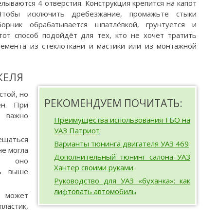
лываются 4 отверстия. Конструкция крепится на капот
 Чтобы исключить дребезжание, промажьте стыки
борник обрабатывается шпатлёвкой, грунтуется и
Этот способ подойдёт для тех, кто не хочет тратить
лемента из стеклоткани и мастики или из монтажной
КЕЛЯ
стой, но
РЕКОМЕНДУЕМ ПОЧИТАТЬ:
ен. При
 важно
Преимущества использования ГБО на
УАЗ Патриот
щаться
Варианты тюнинга двигателя УАЗ 469
не могла
Дополнительный тюнинг салона УАЗ
– оно
Хантер своими руками
ть выше
Руководство для УАЗ «буханка»: как
лифтовать автомобиль
 может
стик,