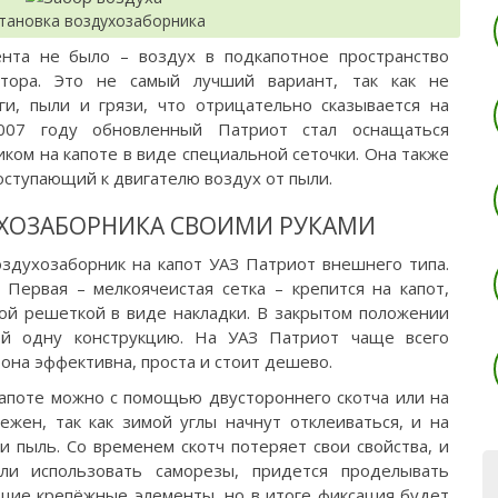
тановка воздухозаборника
нта не было – воздух в подкапотное пространство
тора. Это не самый лучший вариант, так как не
ги, пыли и грязи, что отрицательно сказывается на
007 году обновленный Патриот стал оснащаться
ом на капоте в виде специальной сеточки. Она также
ступающий к двигателю воздух от пыли.
ХОЗАБОРНИКА СВОИМИ РУКАМИ
оздухозаборник на капот УАЗ Патриот внешнего типа.
 Первая – мелкоячеистая сетка – крепится на капот,
кой решеткой в виде накладки. В закрытом положении
ой одну конструкцию. На УАЗ Патриот чаще всего
 она эффективна, проста и стоит дешево.
капоте можно с помощью двустороннего скотча или на
жен, так как зимой углы начнут отклеиваться, и на
и пыль. Со временем скотч потеряет свои свойства, и
сли использовать саморезы, придется проделывать
щие крепёжные элементы, но в итоге фиксация будет