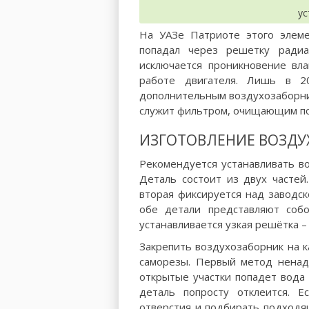
ус
На УАЗе Патриоте этого элеме
попадал через решетку радиа
исключается проникновение вла
работе двигателя. Лишь в 2
дополнительным воздухозаборник
служит фильтром, очищающим по
ИЗГОТОВЛЕНИЕ ВОЗДУ
Рекомендуется устанавливать в
Деталь состоит из двух частей.
вторая фиксируется над заводс
обе детали представляют соб
устанавливается узкая решётка –
Закрепить воздухозаборник на 
саморезы. Первый метод ненаде
открытые участки попадет вода 
деталь попросту отклеится. Е
отверстия и подбирать подходя