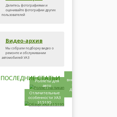
Делитесь фотографиями и
оценивайте фотографии других
пользователей
Видео-архив
Мы собрали подборку видео о
ремонте и обслуживании
автомобилей УАЗ
Какой
ПОСЛЕДНИЕ СТАТЬИ
внедорожник
Роллеты для
купить –
авто
дело не из
Отличительные
лёгких
особенности УАЗ
315195