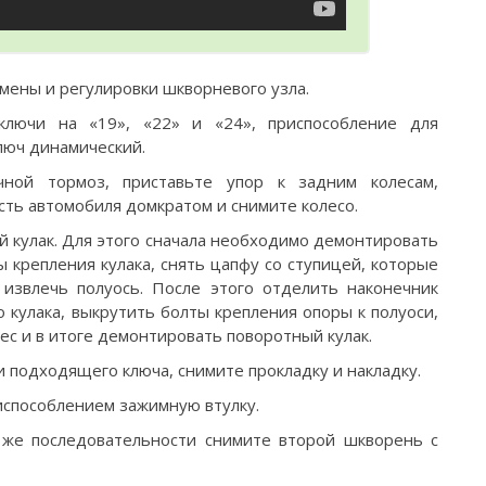
мены и регулировки шкворневого узла.
ключи на «19», «22» и «24», приспособление для
ключ динамический.
ной тормоз, приставьте упор к задним колесам,
ть автомобиля домкратом и снимите колесо.
 кулак. Для этого сначала необходимо демонтировать
ы крепления кулака, снять цапфу со ступицей, которые
 извлечь полуось. После этого отделить наконечник
о кулака, выкрутить болты крепления опоры к полуоси,
ес и в итоге демонтировать поворотный кулак.
 подходящего ключа, снимите прокладку и накладку.
способлением зажимную втулку.
 же последовательности снимите второй шкворень с