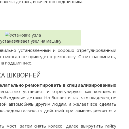
овлена деталь, и качество подшипника.
устанавливает узел на машину
равильно установленный и хорошо отрегулированный
 никогда не приведет к резонансу. Стоит напомнить,
 на подшипнике.
КА ШКВОРНЕЙ
желательно ремонтировать в специализированных
егкостью установят и отрегулируют как комплекты
еобходимые детали. Но бывает и так, что владелец не
вой автомобиль другим людям, а желает все сделать
 последовательность действий при замене, ремонте и
ь мост, затем снять колесо, далее выкрутить гайку