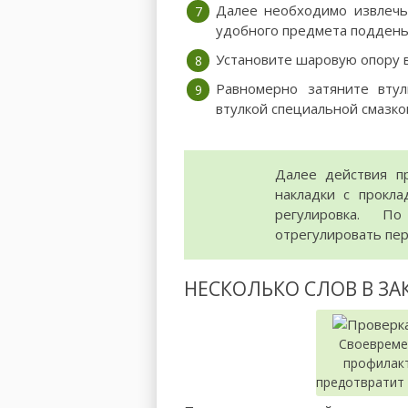
Далее необходимо извлечь
удобного предмета поддень
Установите шаровую опору в
Равномерно затяните втул
втулкой специальной смазко
Далее действия пр
накладки с прокла
регулировка. П
отрегулировать пе
НЕСКОЛЬКО СЛОВ В З
Своевреме
профилак
предотвратит