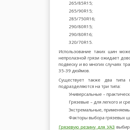
265/85R15;
265/90R15;
285/750R16;
290/80R15;
290/80R16;
320/70R15.
Использование таких шин може
непролазной грязи ожидает дово
подвеску и во многих случаях т
35-39 дюймов.
Существует также два типа 
подразделяются на три типа:
Универсальные – практическ
Грязевые – для легкого и с
Экстремальные, применяемые
Факторы выбора грязевых 
Грязевую резину для УАЗ
выбира