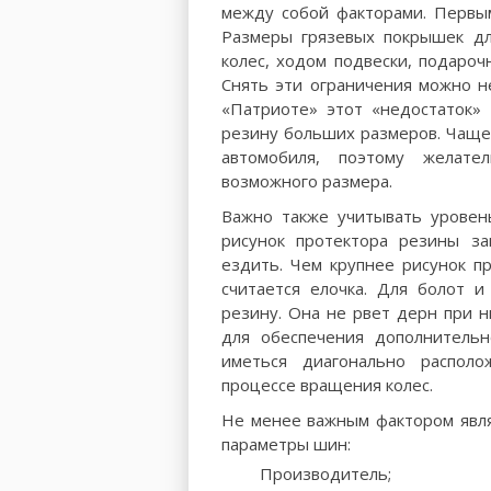
между собой факторами. Первым
Размеры грязевых покрышек для
колес, ходом подвески, подароч
Снять эти ограничения можно не
«Патриоте» этот «недостаток» 
резину больших размеров. Чаще 
автомобиля, поэтому желате
возможного размера.
Важно также учитывать уровен
рисунок протектора резины за
ездить. Чем крупнее рисунок п
считается елочка. Для болот 
резину. Она не рвет дерн при н
для обеспечения дополнительн
иметься диагонально распол
процессе вращения колес.
Не менее важным фактором явля
параметры шин:
Производитель;