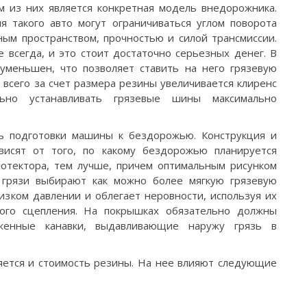
 из них является конкретная модель внедорожника.
 такого авто могут ограничиваться углом поворота
ным пространством, прочностью и силой трансмиссии.
 всегда, и это стоит достаточно серьезных денег. В
уменьшен, что позволяет ставить на него грязевую
всего за счет размера резины увеличивается клиренс
льно устанавливать грязевые шины максимально
ь подготовки машины к бездорожью. Конструкция и
висят от того, по какому бездорожью планируется
ротектора, тем лучше, причем оптимальным рисунком
и грязи выбирают как можно более мягкую грязевую
изком давлении и облегает неровности, используя их
ого сцепления. На покрышках обязательно должны
оженные канавки, выдавливающие наружу грязь в
ется и стоимость резины. На нее влияют следующие