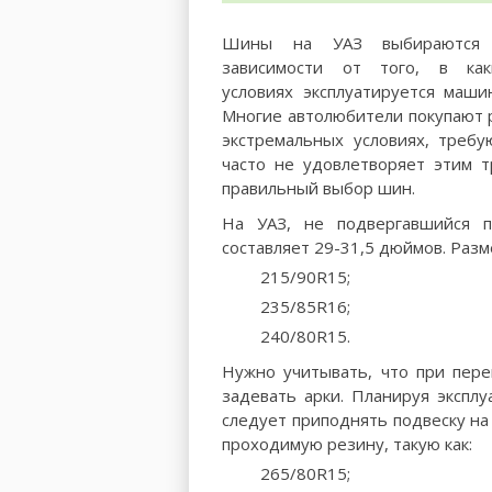
Шины на УАЗ выбираются
зависимости от того, в как
условиях эксплуатируется машин
Многие автолюбители покупают 
экстремальных условиях, треб
часто не удовлетворяет этим 
правильный выбор шин.
На УАЗ, не подвергавшийся п
составляет 29-31,5 дюймов. Раз
215/90R15;
235/85R16;
240/80R15.
Нужно учитывать, что при пере
задевать арки. Планируя экспл
следует приподнять подвеску на 
проходимую резину, такую как:
265/80R15;