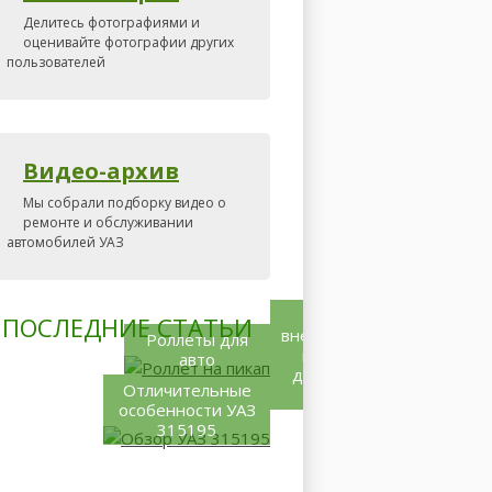
Делитесь фотографиями и
оценивайте фотографии других
пользователей
Видео-архив
Мы собрали подборку видео о
ремонте и обслуживании
автомобилей УАЗ
Какой
ПОСЛЕДНИЕ СТАТЬИ
внедорожник
Роллеты для
купить –
авто
дело не из
Отличительные
лёгких
особенности УАЗ
315195