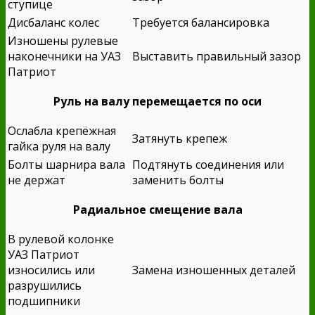
ступице
Дисбаланс колес
Требуется балансировка
Изношены рулевые
наконечники на УАЗ
Выставить правильный зазор
Патриот
Руль на валу перемещается по оси
Ослабла крепёжная
Затянуть крепеж
гайка руля на валу
Болты шарнира вала
Подтянуть соединения или
не держат
заменить болты
Рад
иальное смещение вала
В рулевой колонке
УАЗ Патриот
износились или
Замена изношенных деталей
разрушились
подшипники