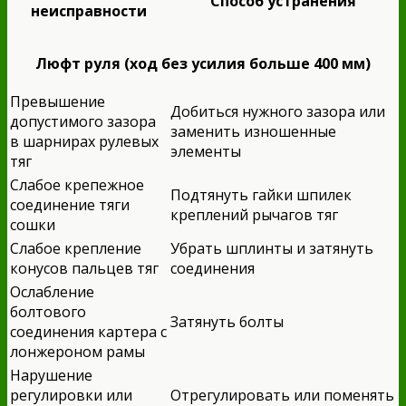
Способ устранения
неисправности
Люфт руля (ход без усилия больше 400 мм)
Превышение
Добиться нужного зазора или
допустимого зазора
заменить изношенные
в шарнирах рулевых
элементы
тяг
Слабое крепежное
Подтянуть гайки шпилек
соединение тяги
креплений рычагов тяг
сошки
Слабое крепление
Убрать шплинты и затянуть
конусов пальцев тяг
соединения
Ослабление
болтового
Затянуть болты
соединения картера с
лонжероном рамы
Нарушение
регулировки или
Отрегулировать или поменять